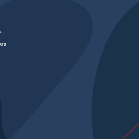
a:
Gera